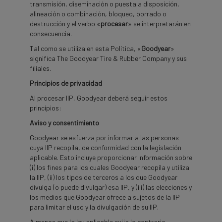
transmisión, diseminación o puesta a disposición,
alineación o combinación, bloqueo, borrado o
destrucción y el verbo «
procesar
» se interpretarán en
consecuencia.
Tal como se utiliza en esta Política, «
Goodyear
»
significa The Goodyear Tire & Rubber Company y sus
filiales.
Principios de privacidad
Al procesar IIP, Goodyear deberá seguir estos
principios:
Aviso y consentimiento
Goodyear se esfuerza por informar a las personas
cuya IIP recopila, de conformidad con la legislación
aplicable. Esto incluye proporcionar información sobre
(i) los fines para los cuales Goodyear recopila y utiliza
la IIP, (ii) los tipos de terceros a los que Goodyear
divulga (o puede divulgar) esa IIP, y (iii) las elecciones y
los medios que Goodyear ofrece a sujetos de la IIP
para limitar el uso y la divulgación de su IIP.
A menos que la ley aplicable exija lo contrario,